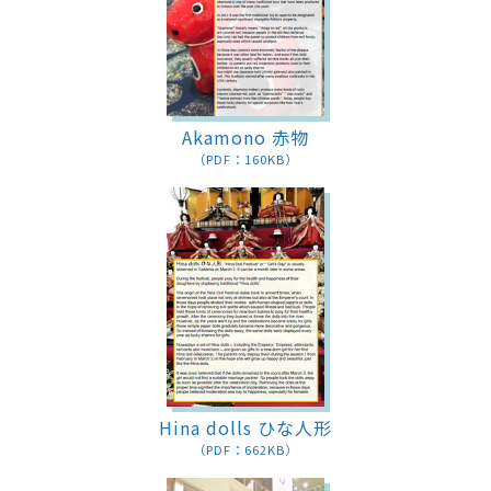
Akamono 赤物
（PDF：160KB）
Hina dolls ひな人形
（PDF：662KB）