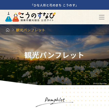
「ひな人形と花のまち こうのす」


観光パンフレット
観光パンフレット
Pamphlet