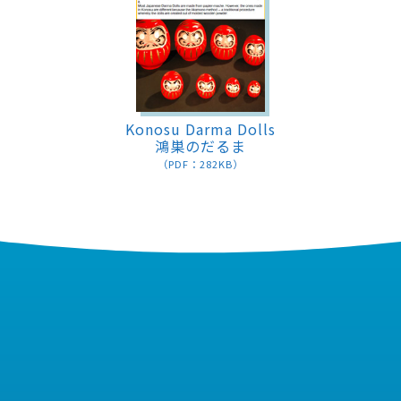
Konosu Darma Dolls
鴻巣のだるま
（PDF：282KB）