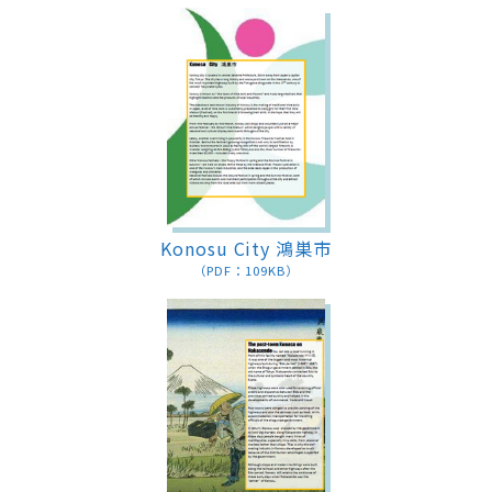
Konosu City 鴻巣市
（PDF：109KB）