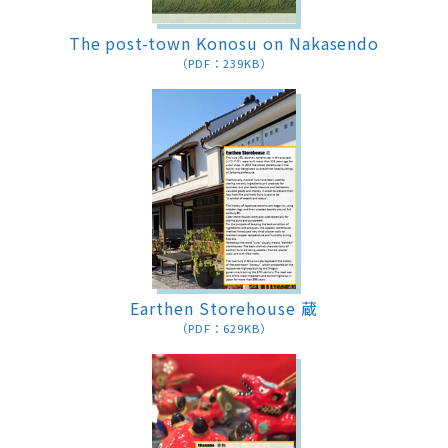
The post-town Konosu on Nakasendo
（PDF：239KB）
Earthen Storehouse 蔵
（PDF：629KB）