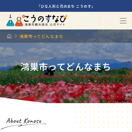
「ひな人形と花のまち こうのす」


鴻巣市ってどんなまち
鴻巣市ってどんなまち
About Konosu