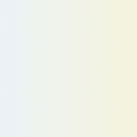
日本一高い
ピラミッドひな壇
川幅日本一（鴻巣〜吉見）
日本一広いポピー畑
日本一長い水管橋
マリーゴールドの出荷量日本一
プリムラの出荷量日本一