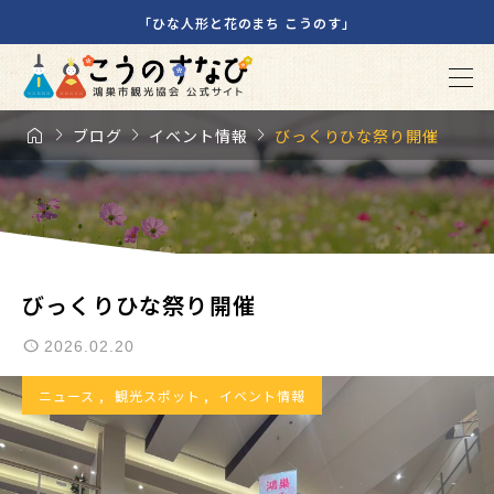
「ひな人形と花のまち こうのす」




ブログ
イベント情報
びっくりひな祭り開催
びっくりひな祭り開催
2026.02.20
ニュース
,
観光スポット
,
イベント情報