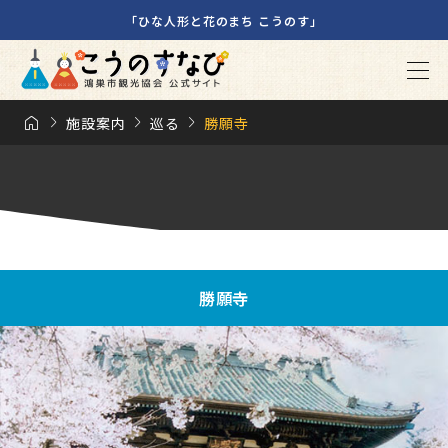
「ひな人形と花のまち こうのす」




施設案内
巡る
勝願寺
勝願寺