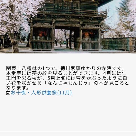
関東十八檀林の1つで、徳川家康ゆかりの寺院です。
本堂等には葵の紋を見ることができます。4月には仁
王門を彩る桜が、5月上旬には雪をかぶったように白
い花を咲かせる「なんじゃもんじゃ」の木が見ごろと
なります。
お十夜・人形供養祭(11月)