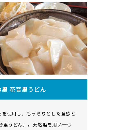
の里 花音里うどん
0％を使用し、もっちりとした食感と
音里うどん」。天然塩を用い一つ