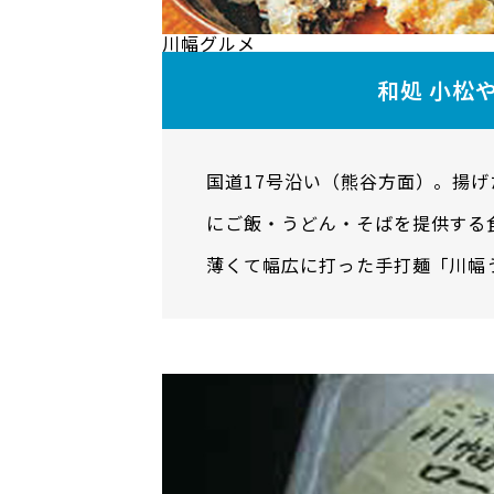
川幅グルメ
和処 小松
国道17号沿い（熊谷方面）。揚
にご飯・うどん・そばを提供する
薄くて幅広に打った手打麺「川幅
ください。