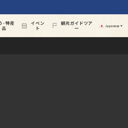
う･特産
イベン
観光ガイドツア


Japanese
▼
品
ト
ー
)
2026年11月7日(土)～10日(火)

ねんりんピック彩の国
さいたま2026「ソフ
トボール交流大会」