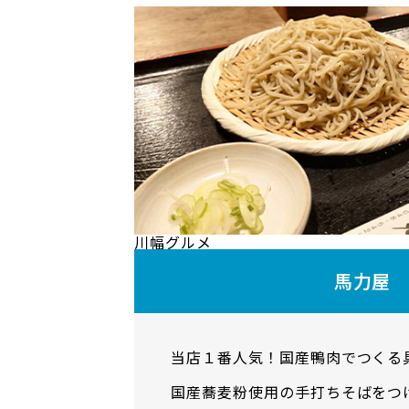
川幅グルメ
馬力屋
当店１番人気！国産鴨肉でつくる
国産蕎麦粉使用の手打ちそばをつ