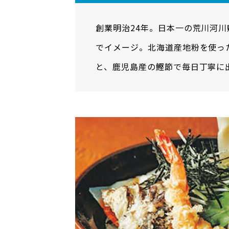
創業明治24年。日本一の荒川河
でイメージ。北海道産地粉を使っ
と、鹿児島産の鰹節で毎日丁寧に
の相性は抜群です。