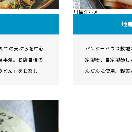
川幅グルメ
や
地
げたての天ぷらを中心
パンジーハウス敷地
食事処。お店自慢の
家製粉、自家製麺し
うどん」をお楽しみ
んだんに使用。野菜
幅広麺の「川幅かけ