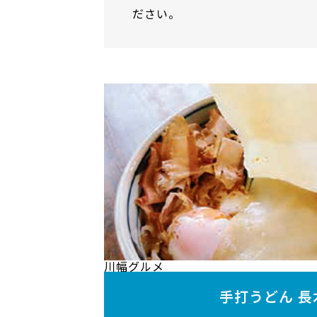
ださい。
川幅グルメ
手打うどん 長