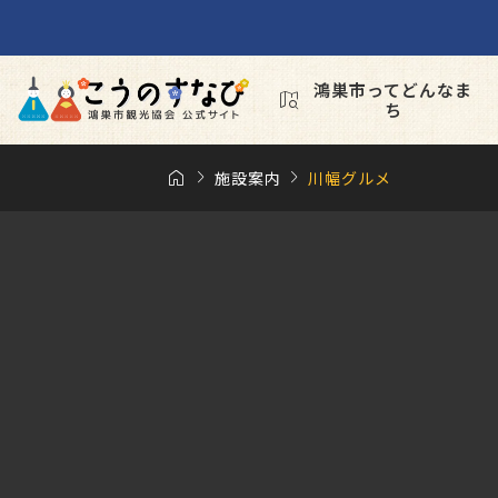
鴻巣市ってどんなま

ち



施設案内
川幅グルメ
6年10月18日(日)
2026年10月17日

り祭り
花久の里 秋のバ
つり