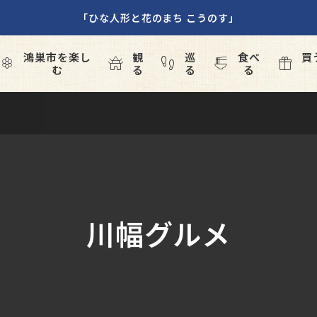
「ひな人形と花のまち こうのす」
鴻巣市を楽し
観
巡
食べ
買





む
る
る
る
(土)～25日(日)
2026年10月24日(土)・25日(日
ラま
コスモスフェスティバ
ル
川幅グルメ