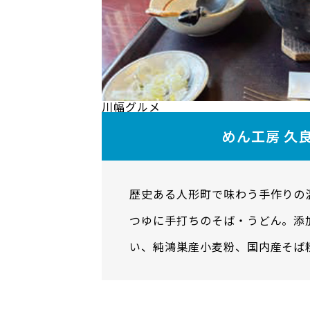
川幅グルメ
めん工房 久
歴史ある人形町で味わう手作りの
つゆに手打ちのそば・うどん。添
い、純鴻巣産小麦粉、国内産そば
に優しいお店です。