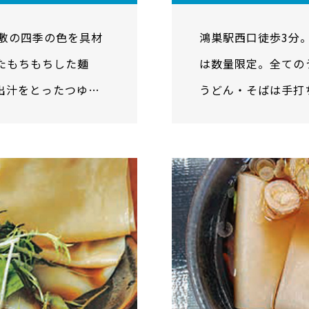
川敷の四季の色を具材
鴻巣駅西口徒歩3分
たもちもちした麺
は数量限定。全ての
出汁をとったつゆと
うどん・そばは手打
す。