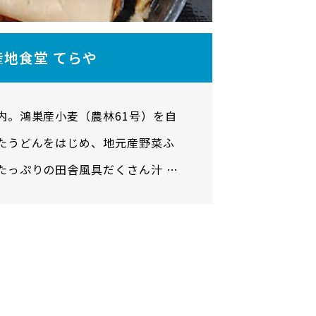
産地食堂 てらや
内。鴻巣産小麦（農林61号）を自
たうどんをはじめ、地元産野菜ふ
たっぷりの田舎風具だくさん汁 +
田舎汁うどん」も人気メニュー。